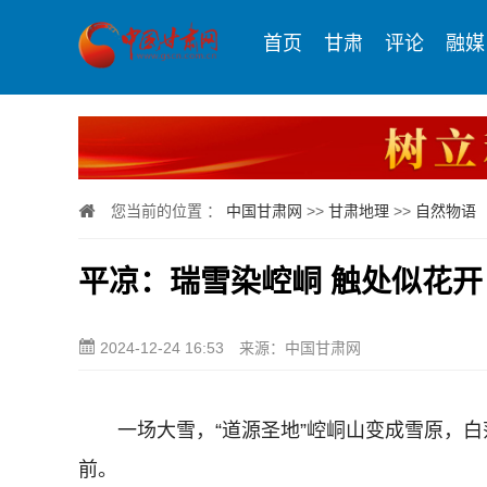
首页
甘肃
评论
融媒
您当前的位置 ：
中国甘肃网
>>
甘肃地理
>>
自然物语
平凉：瑞雪染崆峒 触处似花开
2024-12-24 16:53
来源：中国甘肃网
一场大雪，“道源圣地”崆峒山变成雪原，白
前。