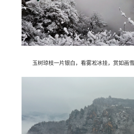
玉树琼枝一片银白，看雾凇冰挂，赏如画雪