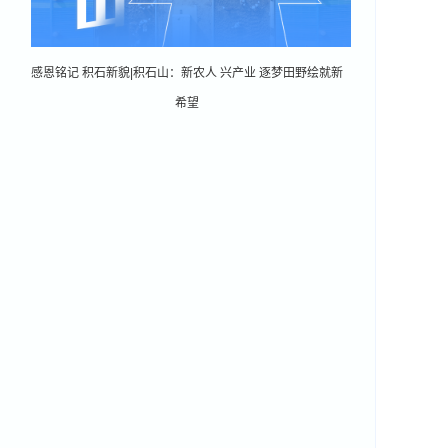
感恩铭记 积石新貌|积石山：新农人 兴产业 逐梦田野绘就新
希望