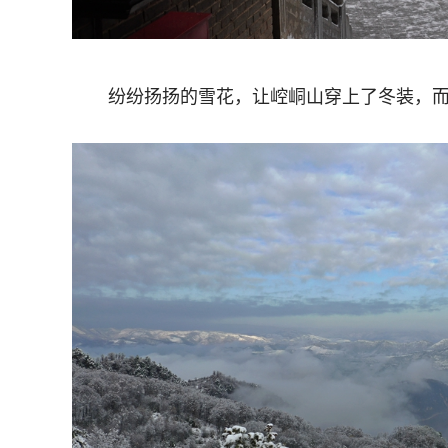
纷纷扬扬的雪花，让崆峒山穿上了冬装，而