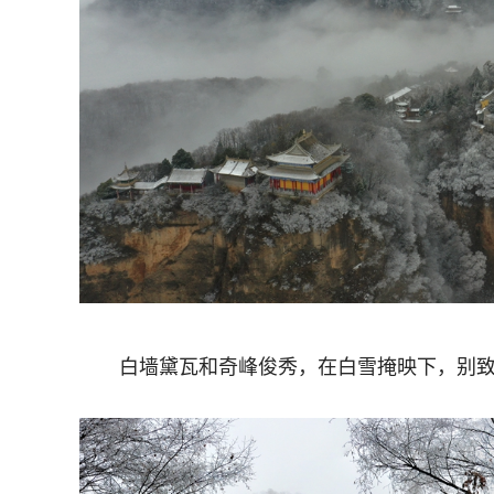
白墙黛瓦和奇峰俊秀，在白雪掩映下，别致