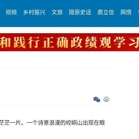
视频
乡村振兴
文旅
陇原史话
鼎立信
舆情
茫茫一片。一个诗意浪漫的崆峒山出现在眼