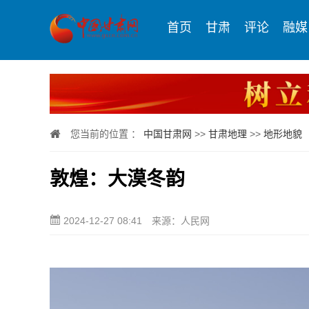
首页
甘肃
评论
融媒
您当前的位置 ：
中国甘肃网
>>
甘肃地理
>>
地形地貌
敦煌：大漠冬韵
2024-12-27 08:41
来源：人民网