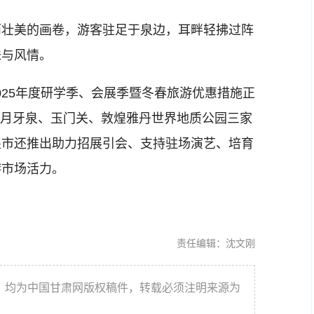
壮美的画卷，游客驻足于泉边，耳畔轻拂过阵
味与风情。
025年度研学季、会展季暨冬春旅游优惠措施正
沙山月牙泉、玉门关、敦煌雅丹世界地质公园三家
煌市还推出助力招展引会、支持驻场演艺、培育
游市场活力。
责任编辑：沈文刚
件，均为中国甘肃网版权稿件，转载必须注明来源为