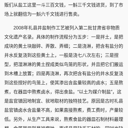
贩们从盐工这里一斗三百文钱，一斛三千文钱进货，到了市
场上就翻倍为一斛六千文钱进行售卖。
2008年礼县井盐制作工艺被列入第二批甘肃省非物质
文化遗产名录。具体的制作流程分为五步：一是拌土，是把
成块的黄土块敲碎、弄散、弄细；二是浇淋，把含有盐分的
井水反复浇到这些黄土上，一般是浇七八次左右；三是捏
型，把湿淋淋的黄土捏成类似鸟笼的形状，并且把它们搬运
到木槽上放置；四是再浇淋，再次把含有盐分的井水反复浇
到这些捏好的鸟笼上，使其渗出含盐量较高的卤水；五是熬
煮，在器皿中熬煮卤水，得出食盐。“以土为媒介制盐”，这
是盐官镇因地制宜、就地取材的独特技艺。原因是古时礼县
盐官镇卤水含盐量不高，如果直接熬煮，费工费时，产量较
低。另外，从生产工具来说，熬煮食盐的器皿石制材料最理