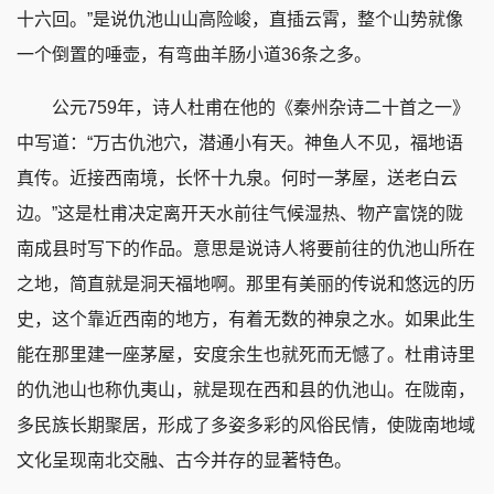
十六回。”是说仇池山山高险峻，直插云霄，整个山势就像
一个倒置的唾壶，有弯曲羊肠小道36条之多。
公元759年，诗人杜甫在他的《秦州杂诗二十首之一》
中写道：“万古仇池穴，潜通小有天。神鱼人不见，福地语
真传。近接西南境，长怀十九泉。何时一茅屋，送老白云
边。”这是杜甫决定离开天水前往气候湿热、物产富饶的陇
南成县时写下的作品。意思是说诗人将要前往的仇池山所在
之地，简直就是洞天福地啊。那里有美丽的传说和悠远的历
史，这个靠近西南的地方，有着无数的神泉之水。如果此生
能在那里建一座茅屋，安度余生也就死而无憾了。杜甫诗里
的仇池山也称仇夷山，就是现在西和县的仇池山。在陇南，
多民族长期聚居，形成了多姿多彩的风俗民情，使陇南地域
文化呈现南北交融、古今并存的显著特色。