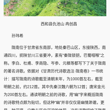
西和县仇池山 冉创昌
孙玮希
陇南位于甘肃省东南部，地处秦巴山区，东接陕西，南
通四川，扼陕甘川三省要冲，素有“秦陇锁钥，巴蜀咽喉”之
称。李白、杜甫、李商隐、岑参、元稹等都写下了关于陇南
的著名诗歌。依据对《甘肃历代诗歌选注·陇南卷》一书统
计：描写陇南的诗歌截至清朝末年，为1000首左右，截至
明朝之前，约212首。其中先秦汉魏六朝为12首；唐宋金元
为200首左右。通读明朝之前的诗歌，用“幽”字来概括陇南
的诗歌特点颇为贴切，但这种“幽”并非仅仅是幽情渺邈，更