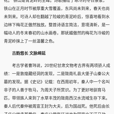
花。”铁山是青泥岭的主峰。诗歌描绘了寒冷的冬日景象，
铁山在正月时节被厚重大雪覆盖，东风尚未到来，春天也尚
未到来。可诗人却在翻越了险峻的青泥岭后，惊喜地看到水
边林下梅花正傲然独放。整首诗语言简洁，意境清新，是一
幅动人的冬末春初的山水画卷，那妩媚傲然的梅花为冷峻的
青泥岭抹上了一丝温馨之色。
古韵悠长 文脉绵延
考古学者曹玮说，20世纪甘肃文物考古界有两项骄人成
绩：一是敦煌藏经洞的发现，二是陇南礼县大堡子山秦公大
墓的发现。据《史记》记载：在西周初年，秦人中一个名叫
非子的人善于牧马，为周天子所赏识。为了更好地驯育马
匹，带领族人来到了水草丰茂的陇南西汉水流域生存下来。
秦人后代秦仲被周宣王封为大夫，后为国战死。他死后由长