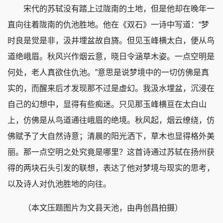
宋代的苏轼没有踏上过陇南的土地，但是他却在晚年一
直向往着陇南的仇池胜地。他在《双石》一诗中写道：“梦
时良是觉是非，汲井埋盆故自旖。但见玉峰横太白，便从鸟
道绝峨眉。秋风兴作烟云意，晓日令涵草木姿。一点空明是
何处，老人真欲住仇池。”意思是说梦境中的一切仿佛是真
实的，而醒来后才发现那不过是虚幻。我汲水埋盆，沉浸在
自己的幻想中，显得有些痴迷。只见那玉峰横亘在太白山
上，仿佛是从鸟道通往峨眉的绝境。秋风起，烟云缭绕，仿
佛赋予了大自然诗意；清晨的阳光洒下，草木也显得格外美
丽。那一点空明之处究竟是哪里？这首诗通过苏轼在扬州获
得的两块石头引发的联想，表达了他对梦境与现实的思考，
以及诗人对仇池胜地的向往。
（本文压题图片为文县天池，由冉创昌拍摄）