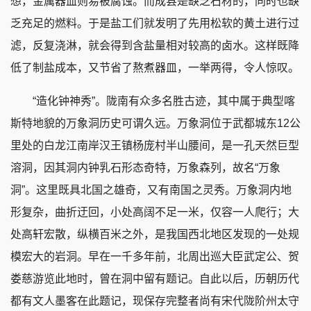
想，金属器皿则易被腐蚀。而成县是缺乏石材的，同时也缺
乏充足的燃料。于是盐工们就发明了先用松软的黄土进行过
滤，反复浇淋，就会得到含盐量相对较高的卤水。这样既降
低了制盐成本，又节省了熬煮器皿，一举两得，令人惊叹。
“造化钟神秀”。陇南有众多名胜古迹，其中属于典型喀
斯特地貌的万象洞历史可谓久远。万象洞位于武都城东12公
里处的白龙江南岸汉王镇杨庞村半山腰间，是一孔天然巨型
溶洞，因其洞内钟乳石形态奇特，万象森列，故名“万象
洞”。这里既具北国之雄奇，又有南国之灵秀。万象洞内地
形复杂，曲折迂回，小处高阔不足一米，仅容一人爬行；大
处高轩宏散，纵横百米之外，是我国西北地区发现的一处规
模宏大的岩洞。早在一千多年前，北周出巡大臣武定公、贺
娄慈游览此地时，曾在洞中留有题记。自此以后，历朝历代
都有文人墨客在此题记，现保存完整者尚有宋代陇阶州太守