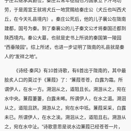
子庄公继承其爵位，秦庄公常年征战也为国家立下汗马功
劳，于是周宣王就将犬丘一地赏赐给秦庄公（犬丘也叫西犬
丘，在今天礼县境内）。秦庄公死后，他的儿子襄公在陇南
建都，国号为秦。到了秦襄公的儿子秦文公才将秦国迁都到
陕西境内。秦公大墓，也就是史书上所说的秦国第一陵园
“西垂陵园”。综上所述，也进一步证明了陇南的礼县就是秦
人的“发祥之地”。
《诗经·秦风》有10首诗歌，有6首出于陇南的，其中最
脍炙人口的莫过于《蒹葭》了：“蒹葭苍苍，白露为霜。所
谓伊人，在水一方。溯洄从之，道阻且长。溯游从之，宛在
水中央。蒹葭萋萋，白露未晞。所谓伊人，在水之湄。溯洄
从之，道阻且跻。溯游从之，宛在水中坻。蒹葭采采，白露
未已。所谓伊人，在水之涘。溯洄从之，道阻且右。溯游从
之，宛在水中沚。”诗歌意思是说水边蒹葭已经苍苍一片，