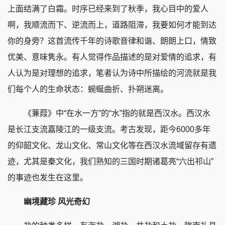
上面结满了白霜。时序已经来到了秋季，我心目中的爱人
啊，我顺流而下、逆流而上，道路阻滞，我要如何才能到达
你的身旁？这首流传千年的诗歌音律和谐、朗朗上口，情致
优美、意味隽永。有人觉得作品描述的是对爱情的追求，有
人认为是对理想的追求，笔者认为诗中所描绘的河流就是我
们每个人的生命状态：蜿蜒曲折、扑朔迷离。
《蒹葭》中“在水一方”的“水”指的就是西汉水。西汉水
是长江支流嘉陵江的一级支流。考古发现，距今6000多年
的仰韶文化、龙山文化、常山文化等在西汉水流域留存有遗
迹，尤其是秦文化，我们熟知的三国时期诸葛亮“六出祁山”
的事迹也发生在这里。
幽境藏珍 风光奇幻