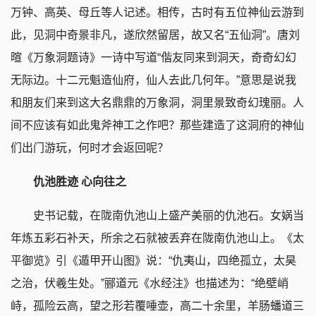
万钟、高英、母丘等人记述。相传，古时有五位神仙云游到
此，见洞中奇景非凡，遂欣然留居，故又名“五仙洞”。唐刘
暄《万象洞题诗》一诗中写道“偕友同来到洞天，奇奇幻幻
无际边。十二元魁造仙府，仙人去此几何年。”意思是说我
和朋友们来到这大名鼎鼎的万象洞，洞里景致奇幻瑰丽。人
间不应该有如此鬼斧神工之作吧？那些建造了这洞府的神仙
们出门游玩，何时才会返回呢？
仇池胜迹 心向往之
史书记载，在陇南仇池山上盛产美丽的仇池石。女娲当
年炼五彩石补天，所余之石就被丢弃在陇南仇池山上。《太
平御览》引《遁甲开山图》说：“仇夷山，四绝孤立，太昊
之治，伏羲生处。”郦道元《水经注》也描述为：“绝壁峭
峙，孤险云高，望之形若覆唾壶，高二十余里，羊肠蟠道三