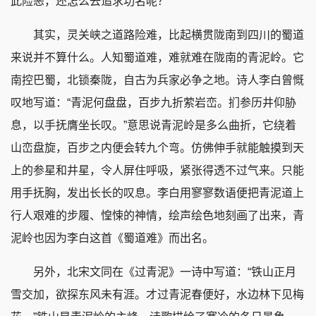
此险恶，还怎么去追求功名呢？
其实，灵关峡之道路险难，比起横贯陇南到四川的蜀道
来说并不算什么。人知蜀道难，难就难在陇南的青泥岭。它
南控巴蜀，北锁秦陇，自古为兵家必争之地。诗人李白曾慨
叹地写道：“青泥何盘盘，百步九折萦岩峦。扪参历井仰胁
息，以手抚膺坐长叹。”意思说青泥岭是多么曲折，它绕着
山峦盘旋，百步之内便会转九个弯。仿佛伸手就能触摸到天
上的参星和井星，令人屏住呼吸，紧张得透不过气来。只能
用手抚胸，发出长长的叹息。李白用寥寥数语便把青泥道上
行人艰难的步履、惶悚的神情，绘声绘色地刻画了出来，青
泥岭也因为李白这首《蜀道难》而出名。
另外，北宋文同在《过青泥》一诗中写道：“铁山正月
雪交加，欲探东风未有涯。才过青泥春便好，水边林下见梅