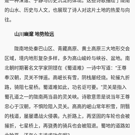
是一种深邃、宁静与历史沉淀的体现。这些诗歌描绘了陇南
的山水、历史与人文，也展现了诗人对这片土地的热爱与向
往。
山川幽邃 地势险远
陇南地处秦巴山区、青藏高原、黄土高原三大地形交会
区域，境内地形复杂多样，多为高山峻岭与峡谷、盆地。南
北朝时期著名文学家阴铿在《蜀道难》一诗中写道：“王尊
奉汉朝，灵关不惮遥。高岷长有雪，阴栈屡经烧。轮摧九折
路，骑阻七星桥。蜀道难如此，功名讵可要。”灵关是指入
蜀孔道之一的陇南两当县的灵关峡。诗歌意思是说当年王尊
忠心于汉朝，不惧险阻入灵关。高高的岷山常年积雪，阴翳
的栈道，屡屡遭战火侵袭。九折路上，再坚固的车轮也会被
摧折，七星桥上，再骁勇的骑兵也会被阻退。蜀地的道路如