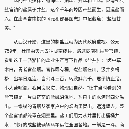
盐的种类多样，有海盐、湖盐、井盐和土盐。陇南礼县
盐官镇的盐属于井盐，这个千年商埠因产盐而生，因运盐而
兴。在唐李吉甫撰的《元和郡县图志》中记载道：“盐极甘
美。”
从西汉开始，这里的制盐业就为历代政府重视。公元
759年，杜甫由天水去往陇南成县，路过陇南礼县盐官镇，
看到这里一派繁忙的盐业生产写下作品《盐井》：“卤中草
木白，青者官盐烟。官作既有程，煮盐烟在川。汲井岁榾
榾，出车日连连。自公斗三百，转致斛六千。君子慎止足，
小人苦喧阗。我何良叹嗟，物理固自然。”杜甫当时看到的
盐官镇是一片白茫茫的盐碱沼泽地，盐泉里的水满得四处溢
出。一缕缕的青烟从家家户户的烟囱里冒出，远远望去，整
个盐官镇都笼罩在烟雾里。盐工们用力从井里打出桶桶井
水，制好的成盐被辆辆马车运往全国各地。一斛是十斗。商