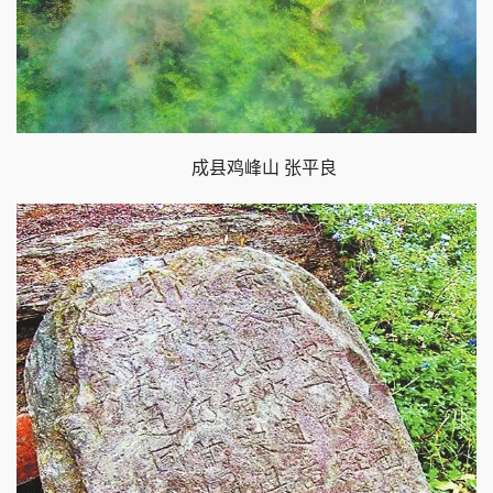
成县鸡峰山 张平良